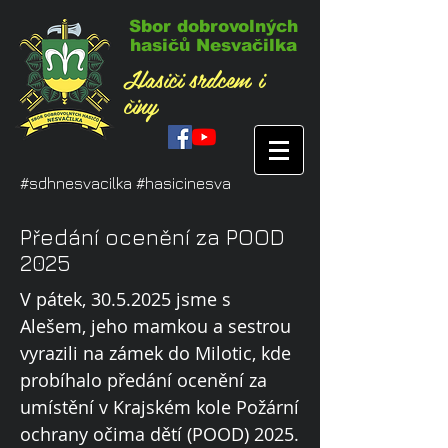
Sbor dobrovolných
hasičů Nesvačilka
Hasiči srdcem i
činy
#sdhnesvacilka #hasicinesva
Předání ocenění za POOD
2025
V pátek,
30.5.2025
jsme s
Alešem, jeho mamkou a sestrou
vyrazili na zámek do Milotic, kde
probíhalo předání ocenění za
umístění v Krajském kole Požární
ochrany očima dětí (POOD) 2025.