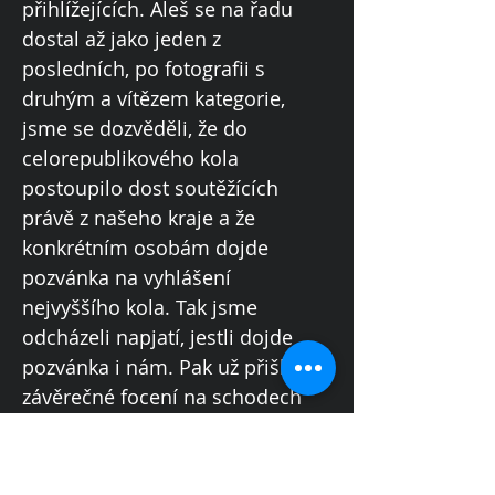
přihlížejících. Aleš se na řadu
dostal až jako jeden z
posledních, po fotografii s
druhým a vítězem kategorie,
jsme se dozvěděli, že do
celorepublikového kola
postoupilo dost soutěžících
právě z našeho kraje a že
konkrétním osobám dojde
pozvánka na vyhlášení
nejvyššího kola. Tak jsme
odcházeli napjatí, jestli dojde
pozvánka i nám. Pak už přišlo na
závěrečné focení na schodech
před zámkem, ale to už se
některé děti rozprchly, takže
společná fotka není úplně se