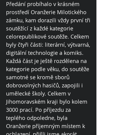
Předání probíhalo v krásném
prostředí Oranžerie Milotického
zámku, kam dorazili vždy první tři
soutěžící z každé kategorie
celorepublikové soutěže. Celkem
byly čtyři části: literární, výtvarná,
digitální technologie a komiks.
Každá část je ještě rozdělena na
kategorie podle věku, do soutěže
samotné se kromě sborů
dobrovolných hasičů, zapojili i
umělecké školy. Celkem v
Jihomoravském kraji bylo kolem
3000 prací. Po příjezdu za
teplého odpoledne, byla
Oranžerie příjemným místem k
ochlazení, přišli jsme akorát