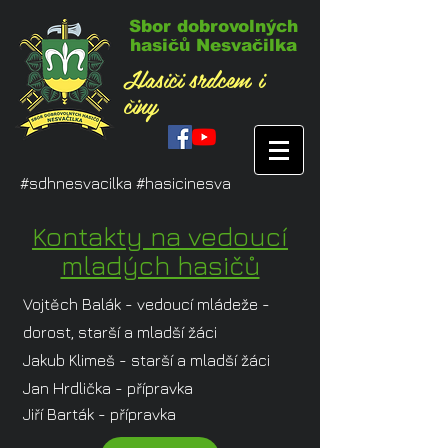
Sbor dobrovolných
hasičů Nesvačilka
Hasiči srdcem i
činy
#sdhnesvacilka #hasicinesva
Kontakty na vedoucí
mladých hasičů
Vojtěch Balák - vedoucí mládeže -
dorost, starší a mladší žáci
Jakub Klimeš - starší a mladší žáci
Jan Hrdlička - přípravka
Jiří Barták - přípravka